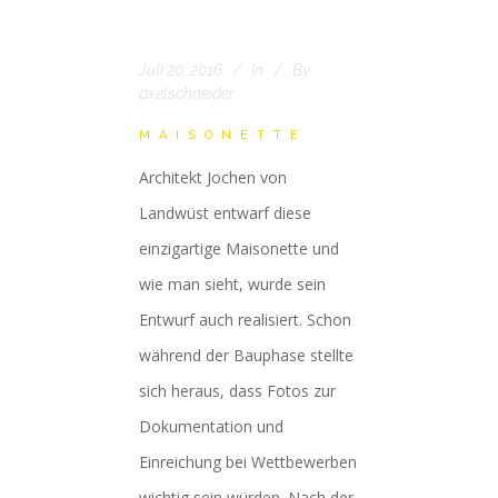
Juli 20, 2016
In
By
axelschneider
MAISONETTE
Architekt Jochen von
Landwüst entwarf diese
einzigartige Maisonette und
wie man sieht, wurde sein
Entwurf auch realisiert. Schon
während der Bauphase stellte
sich heraus, dass Fotos zur
Dokumentation und
Einreichung bei Wettbewerben
wichtig sein würden. Nach der